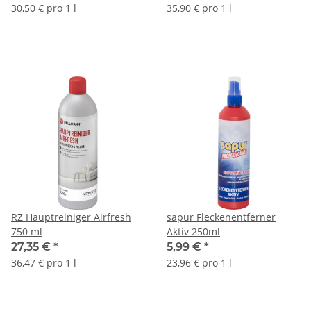
30,50 € pro 1 l
35,90 € pro 1 l
RZ Hauptreiniger Airfresh
sapur Fleckenentferner
750 ml
Aktiv 250ml
27,35 €
*
5,99 €
*
36,47 € pro 1 l
23,96 € pro 1 l