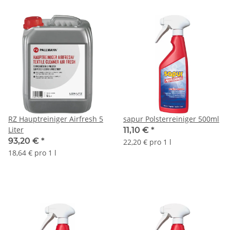
RZ Hauptreiniger Airfresh 5
sapur Polsterreiniger 500ml
Liter
11,10 €
*
93,20 €
*
22,20 € pro 1 l
18,64 € pro 1 l