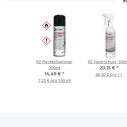
K
RZ Fleckenhammer
RZ Faserschutz, 500
200ml
20,15 €
*
14,49 €
*
40,30 € pro 1 l
7,25 € pro 100 ml