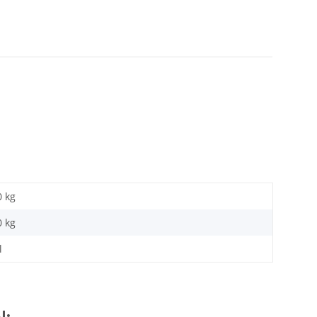
0 kg
0
kg
l