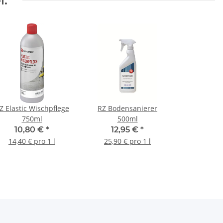
l:
Z Elastic Wischpflege
RZ Bodensanierer
750ml
500ml
10,80 €
*
12,95 €
*
14,40 € pro 1 l
25,90 € pro 1 l