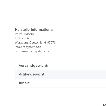
Herstellerinformationen:
RZ PALLMANN
Im Kreuz 6
Würzburg, Deutschland, 97076
info@rz-systeme.de
https://www.rz-systeme.de
Produkteigenschaft
Wert
Versandgewicht:
Artikelgewicht:
Inhalt: