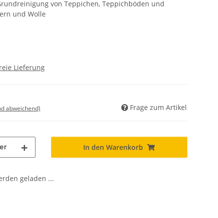
 Grundreinigung von Teppichen, Teppichböden und
sern und Wolle
reie Lieferung
Frage zum Artikel
nd abweichend)
er
In den Warenkorb
den geladen ...