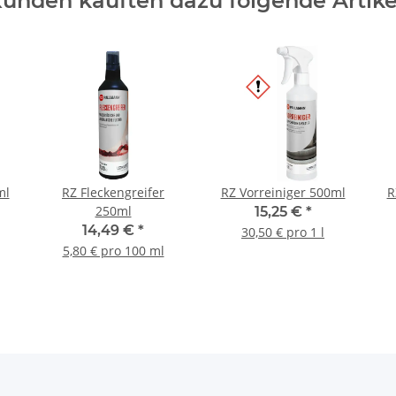
unden kauften dazu folgende Artike
ml
RZ Fleckengreifer
RZ Vorreiniger 500ml
R
250ml
15,25 €
*
14,49 €
*
30,50 € pro 1 l
5,80 € pro 100 ml