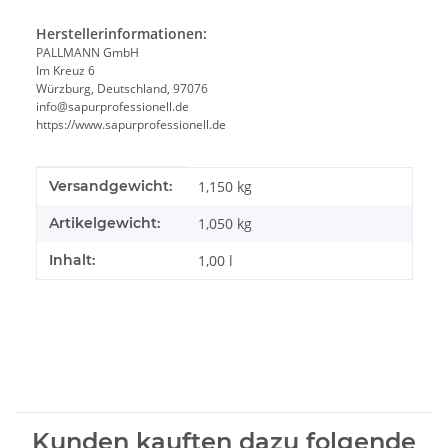
Herstellerinformationen:
PALLMANN GmbH
Im Kreuz 6
Würzburg, Deutschland, 97076
info@sapurprofessionell.de
https://www.sapurprofessionell.de
Produkteigenschaft
Wert
Versandgewicht:
1,150 kg
Artikelgewicht:
1,050
kg
Inhalt:
1,00 l
Kunden kauften dazu folgende