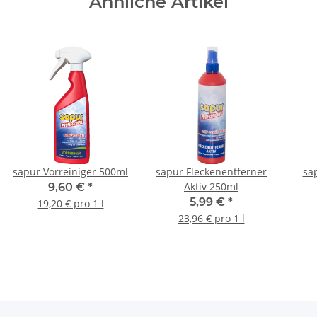
Ähnliche Artikel
sapur Vorreiniger 500ml
sapur Fleckenentferner
sa
Aktiv 250ml
9,60 €
*
5,99 €
*
19,20 € pro 1 l
23,96 € pro 1 l