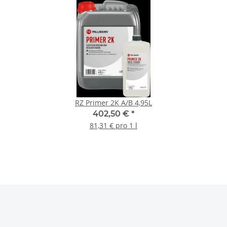
RZ Primer 2K A/B 4,95L
402,50 €
*
81,31 € pro 1 l