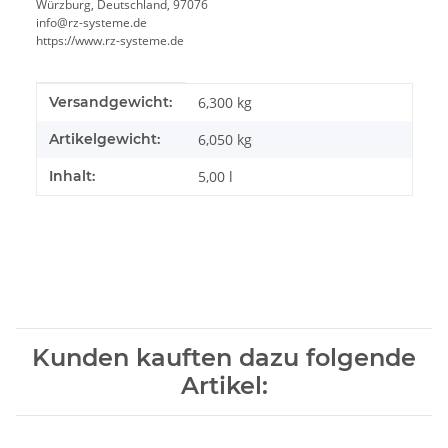
Würzburg, Deutschland, 97076
info@rz-systeme.de
https://www.rz-systeme.de
Produkteigenschaft
Wert
Versandgewicht:
6,300 kg
Artikelgewicht:
6,050
kg
Inhalt:
5,00 l
Kunden kauften dazu folgende
Artikel: