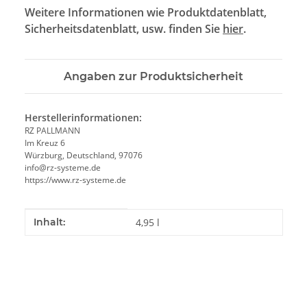
Weitere Informationen wie Produktdatenblatt,
Sicherheitsdatenblatt, usw. finden Sie
hier
.
Angaben zur Produktsicherheit
Herstellerinformationen:
RZ PALLMANN
Im Kreuz 6
Würzburg, Deutschland, 97076
info@rz-systeme.de
https://www.rz-systeme.de
Produkteigenschaft
Wert
Inhalt:
4,95 l