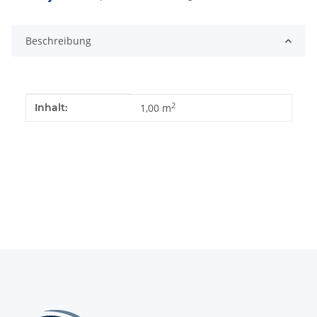
Beschreibung
Produkteigenschaft
Wert
2
Inhalt:
1,00 m