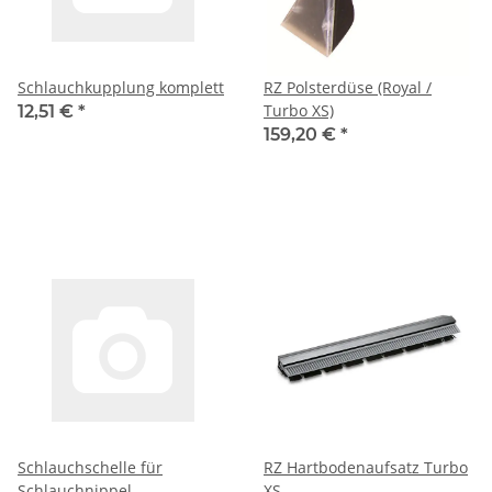
Schlauchkupplung komplett
RZ Polsterdüse (Royal /
Turbo XS)
12,51 €
*
159,20 €
*
Schlauchschelle für
RZ Hartbodenaufsatz Turbo
Schlauchnippel
XS