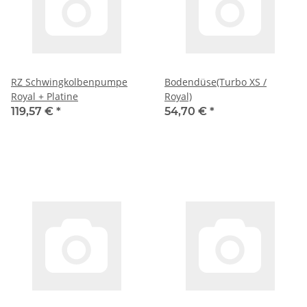
RZ Schwingkolbenpumpe
Bodendüse(Turbo XS /
Royal + Platine
Royal)
119,57 €
*
54,70 €
*