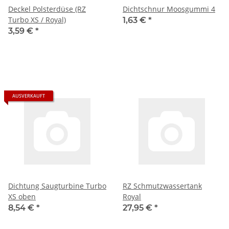
Deckel Polsterdüse (RZ
Dichtschnur Moosgummi 4
Turbo XS / Royal)
1,63 €
*
3,59 €
*
AUSVERKAUFT
Dichtung Saugturbine Turbo
RZ Schmutzwassertank
XS oben
Royal
8,54 €
*
27,95 €
*