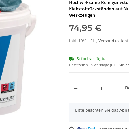
Hochwirksame Reinigungstüc
Klebstoffrückständen auf N
Werkzeugen
74,95 €
inkl. 19% USt. ,
Versandkostenf
Sofort verfügbar
Lieferzeit:
6 - 8 Werktage
(DE - Ausla
B
x
Bitte beachten Sie das Abna