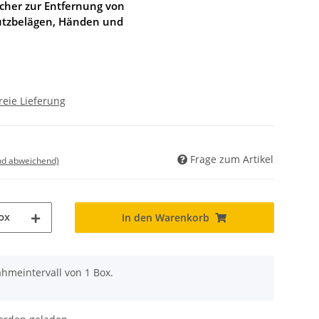
her zur Entfernung von
utzbelägen, Händen und
reie Lieferung
Frage zum Artikel
nd abweichend)
ox
In den Warenkorb
hmeintervall von 1 Box.