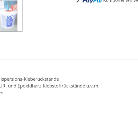
Komponenten wer
Loading...
 Dispersions-Kleberückstände
 PUR- und Epoxidharz-Klebstoffrückstände u.v.m.
en