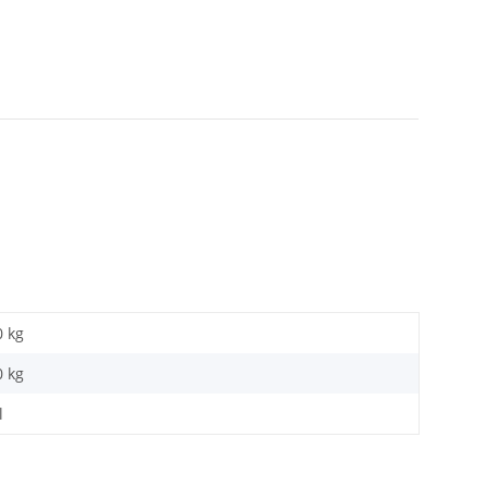
0 kg
0
kg
l