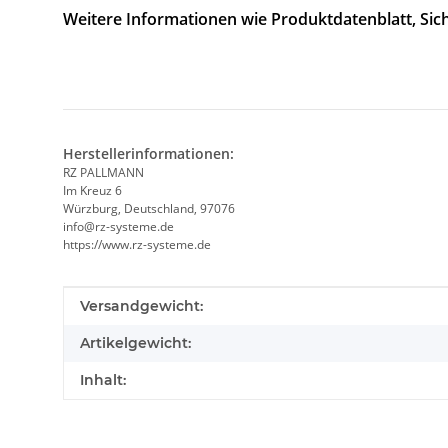
Weitere Informationen wie Produktdatenblatt, Sich
Herstellerinformationen:
RZ PALLMANN
Im Kreuz 6
Würzburg, Deutschland, 97076
info@rz-systeme.de
https://www.rz-systeme.de
Produkteigenschaft
Wert
Versandgewicht:
Artikelgewicht:
Inhalt: