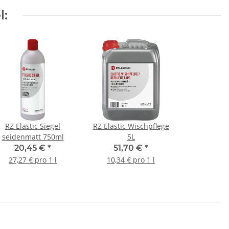
l:
RZ Elastic Siegel
RZ Elastic Wischpflege
seidenmatt 750ml
5L
20,45 €
*
51,70 €
*
27,27 € pro 1 l
10,34 € pro 1 l