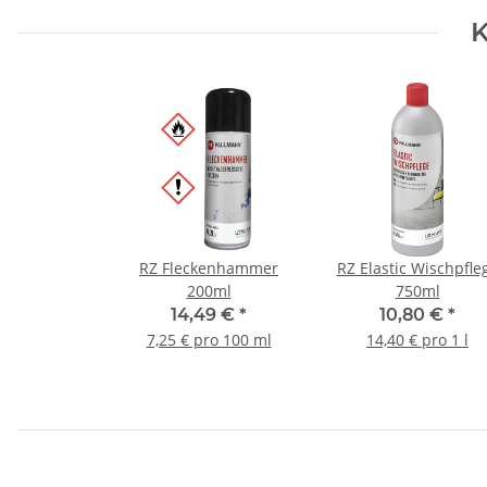
K
RZ Fleckenhammer
RZ Elastic Wischpfle
200ml
750ml
14,49 €
*
10,80 €
*
7,25 € pro 100 ml
14,40 € pro 1 l