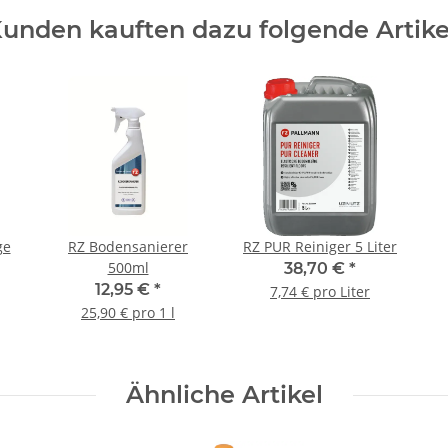
unden kauften dazu folgende Artike
ge
RZ Bodensanierer
RZ PUR Reiniger 5 Liter
500ml
38,70 €
*
12,95 €
*
7,74 € pro Liter
25,90 € pro 1 l
Ähnliche Artikel