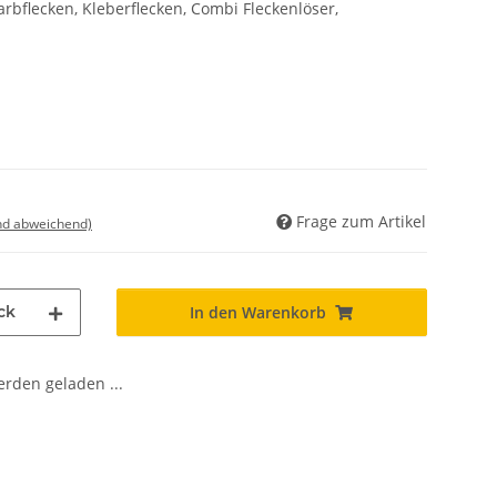
arbflecken, Kleberflecken, Combi Fleckenlöser,
Frage zum Artikel
nd abweichend)
ck
In den Warenkorb
den geladen ...